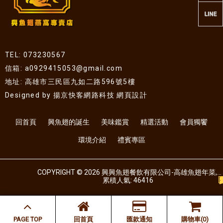
TEL: 073230567
信箱: a0929415053@gmail.com
地址: 高雄市三民區九如二路596號5樓
Designed by
揚京快客網路科技 網頁設計
回首頁
興魚翅的誕生
美味鑑賞
精選活動
會員獨饗
環境介紹
禮賓專區
COPYRIGHT © 2026 興興魚翅餐飲有限公司-高雄魚翅年菜,高雄魚翅餐廳,高雄魚翅燕窩餐廳.
累積人氣: 46416
PAGE TOP
回首頁
匯款通知
購物車(0)